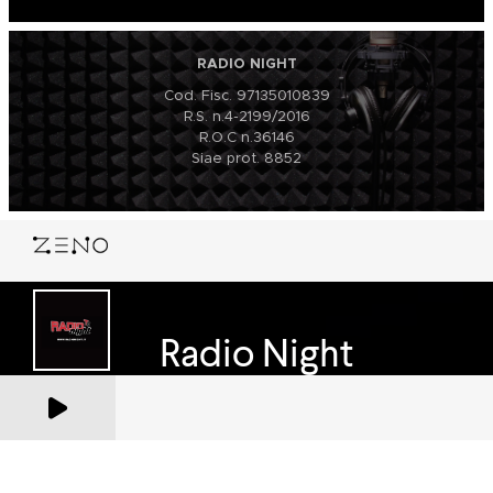
RADIO NIGHT
Cod. Fisc. 97135010839
R.S. n.4-2199/2016
R.O.C n.36146
Siae prot. 8852