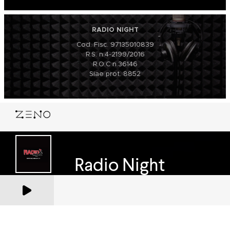
RADIO NIGHT
Cod. Fisc. 97135010839
R.S. n.4-2199/2016
R.O.C n.36146
Siae prot. 8852