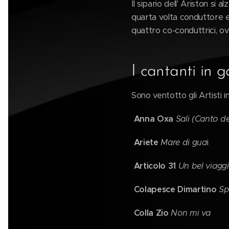
Il sipario dell' Ariston si al
quarta volta conduttore e d
quattro co-conduttrici, ov
I cantanti in 
Sono ventotto gli Artisti i
Anna Oxa
Sali (Canto de
Ariete
Mare di gua
i
Articolo 31
Un bel viagg
Colapesce Dimartino
Sp
Colla Zio
Non mi va