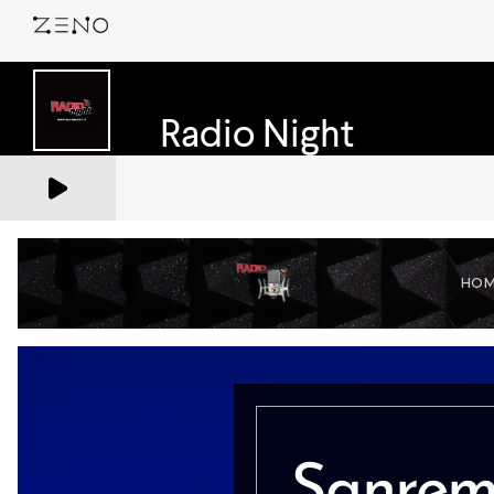
HO
Sanre