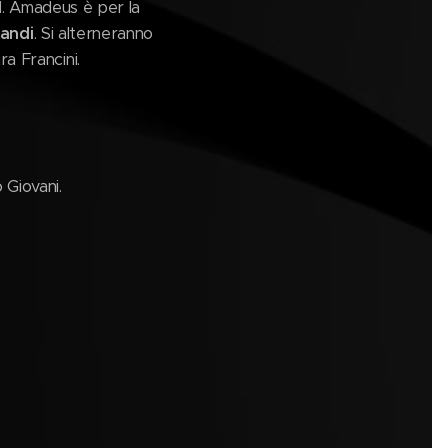
1
. Amadeus è per la
andi
. Si alterneranno
a Francini.
 Giovani.