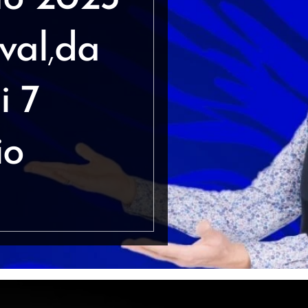
val
,
da
i
7
io