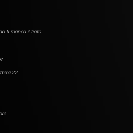
o ti manca il fiato
le
ttera 22
ore