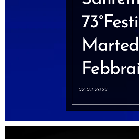
73
°
Festi
Marted
Febbra
02.02.2023