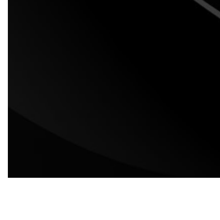
RADIO NIGHT
Cod. Fisc. 97135010839