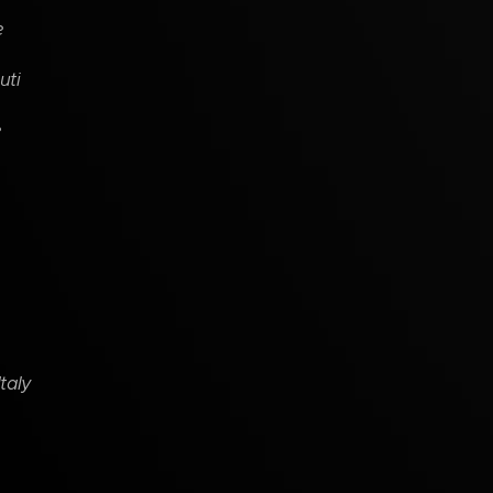
e
uti
e
taly