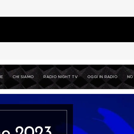
ME
CHI SIAMO
RADIO NIGHT TV
OGGI IN RADIO
NO
mo
2023