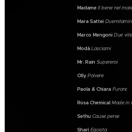
Madame
Il bene nel mal
Mara Sattei
Duemilamin
Marco Mengoni
Due vit
Modà
Lasciami
Mr. Rain
Supereroi
Olly
Polvere
Paola & Chiara
Furore
Rosa Chemical
Made in I
Sethu
Cause perse
Shari
Egoista