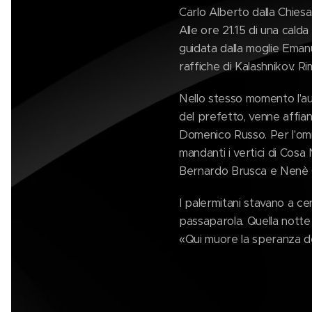
Carlo Alberto dalla Chies
Alle ore 21.15 di una calda
guidata dalla moglie Eman
raffiche di Kalashnikov. R
Nello stesso momento l'au
del prefetto, venne affian
Domenico Russo. Per l'omic
mandanti i vertici di Cos
Bernardo Brusca e Nen
I palermitani stavano a cen
passaparola. Quella notte r
«Qui muore la speranza de