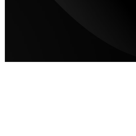
RADIO NIGHT
Cod. Fisc. 97135010839
R.S. n.4-2199/2016
R.O.C n.36146
Siae prot. 8852