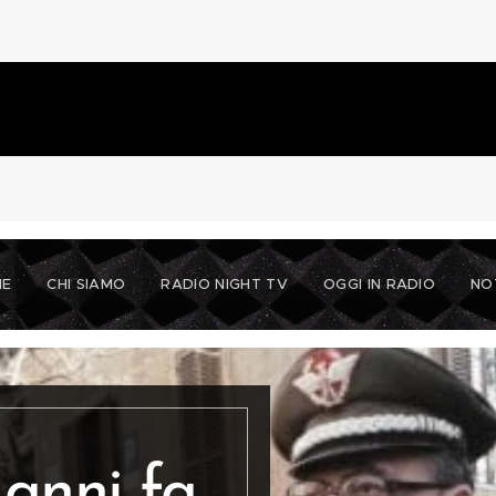
ME
CHI SIAMO
RADIO NIGHT TV
OGGI IN RADIO
NO
e
anni fa