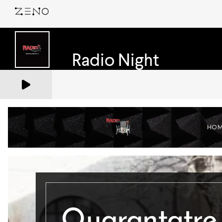
HO
Quarantatr