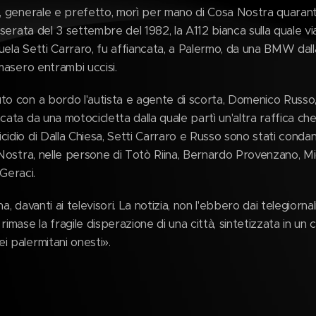
a, generale e prefetto, morì per mano di Cosa Nostra quarant
 serata del 3 settembre del 1982, la A112 bianca sulla quale vi
uela Setti Carraro, fu affiancata, a Palermo, da una BMW dall
imasero entrambi uccisi.
to con a bordo l'autista e agente di scorta, Domenico Russo,
cata da una motocicletta dalla quale partì un'altra raffica che
idio di Dalla Chiesa, Setti Carraro e Russo sono stati condan
a Nostra, nelle persone di Totò Riina, Bernardo Provenzano, M
è Geraci.
a, davanti ai televisori. La notizia, non l'ebbero dai telegiornal
imase la fragile disperazione di una città, sintetizzata in un 
i palermitani onesti».