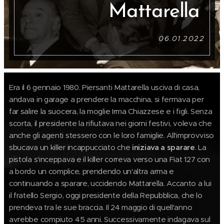
Mattarella
06.01.2022
Era il 6 gennaio 1980. Piersanti Mattarella usciva di casa,
andava in garage a prendere la macchina, si fermava per
far salire la suocera, la moglie Irma Chiazzese e i figli. Senza
scorta, il presidente la rifiutava nei giorni festivi, voleva che
anche gli agenti stessero con le loro famiglie. All'improvviso
sbucava un killer incappucciato che
iniziava a sparare
. La
pistola s'inceppava e il killer correva verso una Fiat 127 con
a bordo un complice, prendendo un'altra arma e
continuando a sparare, uccidendo Mattarella. Accanto a lui
il fratello Sergio, oggi presidente della Repubblica, che lo
prendeva tra le sue braccia. Il 24 maggio di quell'anno
avrebbe compiuto 45 anni. Successivamente indagava sul