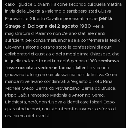
caso il giudice Giovanni Falcone secondo cui quella mattina
in via della Libertà a Palermo ci sarebbero stati Giusva
per la
Fioravanti e Gilberto Cavallini, processati anche
Strage di Bologna del 2 agosto 1980
. Per la
magistratura di Palermo non c’erano stati elementi
sufficienti per condannarli, anche se a confermare la tesi di
Giovanni Falcone c’erano state le confessioni di alcuni
collaboratori di giustizia e della moglie Irma Chiazzese, che
in quella maledetta mattina del 6 gennaio 1980
sembrava
fosse riuscita a vedere in faccia il killer
. La vicenda
giudiziaria fu lunga e complessa, ma non definitiva. Come
mandanti venivano condannati all'ergastolo Totò Riina,
Michele Greco, Bernardo Provenzano, Bernardo Brusca,
Pippo Calò, Francesco Madonia e Antonino Geraci.
L'inchiesta, però, non riusciva a identificare i sicari. Dopo
quarantadue anni, non si è interrotto, invece, lo sforzo di
una ricerca della verità.