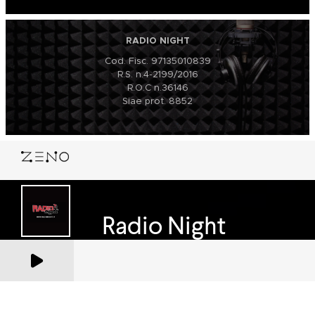
RADIO NIGHT
Cod. Fisc. 97135010839
R.S. n.4-2199/2016
R.O.C n.36146
Siae prot. 8852