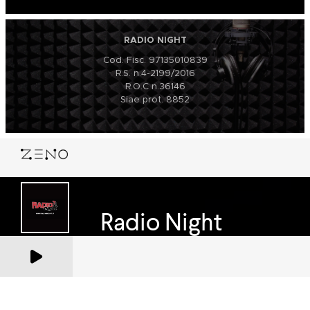
RADIO NIGHT
Cod. Fisc. 97135010839
R.S. n.4-2199/2016
R.O.C n.36146
Siae prot. 8852