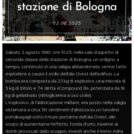
stazione di
Bologna
02.08.2025
Sabato 2 agosto 1980, ore 10:25,
nella sala d'aspetto di
seconda classe della stazione di Bologna, un ordigno a
tempo, contenuto in una valigia abbandonata, venne fatto
esplodere e causò il crollo dell'ala Ovest dell'edificio. La
bomba era composta da 23 kg di esplosivo, una miscela di
5 kg di tritolo e T4 detta «Compound B», potenziata da 18
kg di gelatinato (nitroglicerina a uso civile).
L'esplosivo, di fabbricazione militare, era posto nella valigia
sistemata a circa 50 centimetri d'altezza su un tavolino
portabagagli sotto il muro portante dell'ala Ovest, allo
scopo di aumentarne l'effetto, l'onda d'urto, insieme ai
detriti provocati dallo scoppio, investì anche il treno Adria