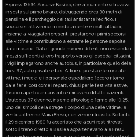
Express 13534 Ancona-Basilea, che al momento si trovava
in sosta sul primo binario, distruggendo circa 30 metri di
pensilina e il parcheggio dei taxi antistante l'edificio.
I
soccorsi si attivarono immediatamente e molti cittadini,
insieme ai viaggiatori presenti, prestarono i primi soccorsi
alle vittime e contribuirono a estrarre le persone sepolte
dalle macerie. Dato il grande numero di feriti, non essendo i
mezzi sufficienti al loro trasporto verso gli ospedali cittadini,
i vigili impiegarono anche autobus, in particolare quello della
linea 37, auto private e taxi.
Al fine di prestare le cure alle
vittime, i medici e il personale ospedaliero fecero ritorno
dalle ferie, così come i reparti, chiusi per le festività estive,
furono riaperti per consentire il ricovero di tutti i pazienti.
L'autobus 37 divenne, insieme all'orologio fermo alle 10:25,
uno dei simboli della strage. Il corpo di una delle vittime, la
ventiquattrenne Maria Fresu, non venne ritrovato. Soltanto
il 29 dicembre 1980 fu accertato che alcuni resti ritrovati
sotto il treno diretto a Basilea appartenevano alla Fresu
che evidentemente si trovava così vicina alla bomba che il