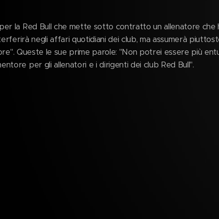
per la Red Bull che mette sotto contratto un allenatore 
terferirà negli affari quotidiani dei club, ma assumerà piuttos
riore". Queste le sue prime parole: "Non potrei essere più entu
tore per gli allenatori e i dirigenti dei club Red Bull".