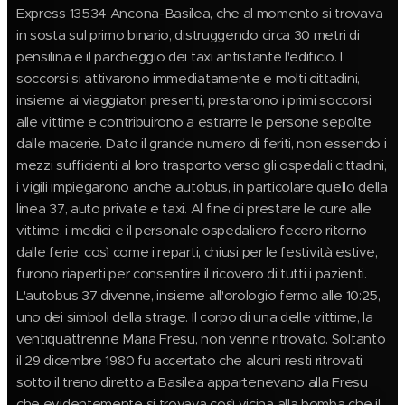
Express 13534 Ancona-Basilea, che al momento si trovava
in sosta sul primo binario, distruggendo circa 30 metri di
pensilina e il parcheggio dei taxi antistante l'edificio.
I
soccorsi si attivarono immediatamente e molti cittadini,
insieme ai viaggiatori presenti, prestarono i primi soccorsi
alle vittime e contribuirono a estrarre le persone sepolte
dalle macerie. Dato il grande numero di feriti, non essendo i
mezzi sufficienti al loro trasporto verso gli ospedali cittadini,
i vigili impiegarono anche autobus, in particolare quello della
linea 37, auto private e taxi.
Al fine di prestare le cure alle
vittime, i medici e il personale ospedaliero fecero ritorno
dalle ferie, così come i reparti, chiusi per le festività estive,
furono riaperti per consentire il ricovero di tutti i pazienti.
L'autobus 37 divenne, insieme all'orologio fermo alle 10:25,
uno dei simboli della strage. Il corpo di una delle vittime, la
ventiquattrenne Maria Fresu, non venne ritrovato. Soltanto
il 29 dicembre 1980 fu accertato che alcuni resti ritrovati
sotto il treno diretto a Basilea appartenevano alla Fresu
che evidentemente si trovava così vicina alla bomba che il