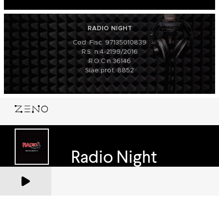
RADIO NIGHT
Cod. Fisc. 97135010839
R.S. n.4-2199/2016
R.O.C n.36146
Siae prot. 8852