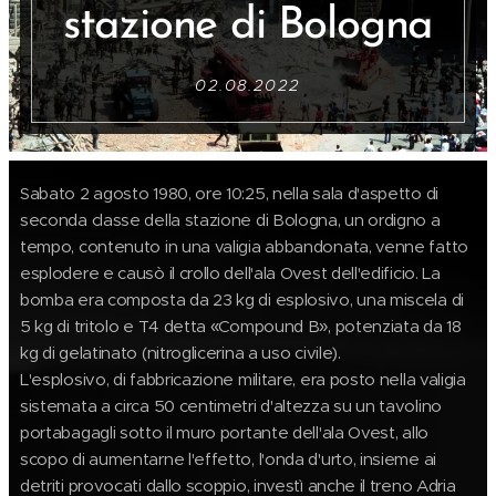
stazione di
Bologna
02.08.2022
Sabato 2 agosto 1980, ore 10:25,
nella sala d'aspetto di
seconda classe della stazione di Bologna, un ordigno a
tempo, contenuto in una valigia abbandonata, venne fatto
esplodere e causò il crollo dell'ala Ovest dell'edificio. La
bomba era composta da 23 kg di esplosivo, una miscela di
5 kg di tritolo e T4 detta «Compound B», potenziata da 18
kg di gelatinato (nitroglicerina a uso civile).
L'esplosivo, di fabbricazione militare, era posto nella valigia
sistemata a circa 50 centimetri d'altezza su un tavolino
portabagagli sotto il muro portante dell'ala Ovest, allo
scopo di aumentarne l'effetto, l'onda d'urto, insieme ai
detriti provocati dallo scoppio, investì anche il treno Adria