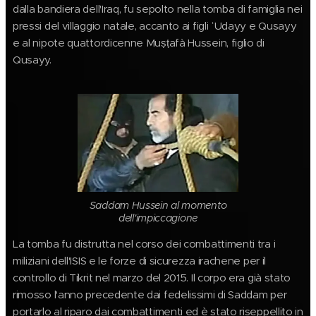
dalla bandiera dell'Iraq, fu sepolto nella tomba di famiglia nei
pressi del villaggio natale, accanto ai figli ʿUdayy e Qusayy
e al nipote quattordicenne Muṣṭafà Hussein, figlio di
Qusayy.
Saddam Hussein al momento
dell'impiccagione
La tomba fu distrutta nel corso dei combattimenti tra i
miliziani dell'ISIS e le forze di sicurezza irachene per il
controllo di Tikrit nel marzo del 2015. Il corpo era già stato
rimosso l'anno precedente dai fedelissimi di Saddam per
portarlo al riparo dai combattimenti ed è stato riseppellito in