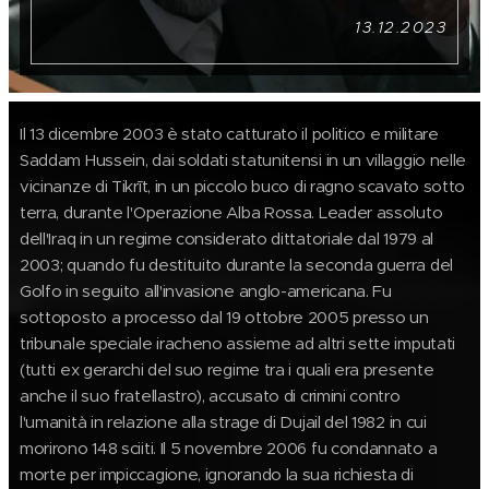
13.12.2023
Il 13 dicembre 2003 è stato catturato il politico e militare
Saddam Hussein, dai soldati statunitensi in un villaggio nelle
vicinanze di Tikrīt, in un piccolo buco di ragno scavato sotto
terra, durante l'Operazione Alba Rossa. Leader assoluto
dell'Iraq in un regime considerato dittatoriale dal 1979 al
2003; quando fu destituito durante la seconda guerra del
Golfo in seguito all'invasione anglo-americana. Fu
sottoposto a processo dal 19 ottobre 2005 presso un
tribunale speciale iracheno assieme ad altri sette imputati
(tutti ex gerarchi del suo regime tra i quali era presente
anche il suo fratellastro), accusato di crimini contro
l'umanità in relazione alla strage di Dujail del 1982 in cui
morirono 148 sciiti. Il 5 novembre 2006 fu condannato a
morte per impiccagione, ignorando la sua richiesta di