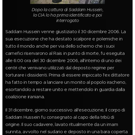
Dopo la cattura di Saddam Hussein,
la CIA lo ha prima identificato e poi
interrogato
Saddam Hussein venne giustiziato il 30 dicembre 2006. La
sua esecuzione che ha destato scalpore e polemiche in
tutto il mondo anche per via dello scherno che i suoi
carnefici riservarono al Rais in punto di morte, fu eseguita
alle 6:00 ora del 30 dicembre 2006, all'interno di uno dei
centri che venivano utilizzati dal deposto regime per
torturare i dissidenti. Prima di essere impiccato l'ex dittatore
ha fatto in tempo a lanciare un monito al popolo iracheno,
esortandolo a restare unito e mettendolo in guardia dalla
coalizione iraniana.
Il 31 dicembre, giorno successivo all'esecuzione, il corpo di
Saddam Hussein fu consegnato al capo della tribù di
origine. Il suo cadavere, lavato ritualmente da un imam
sunnita, avvolto nel sudario e deposto in una bara coperta