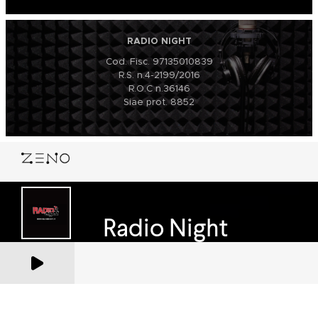
RADIO NIGHT
Cod. Fisc. 97135010839
R.S. n.4-2199/2016
R.O.C n.36146
Siae prot. 8852